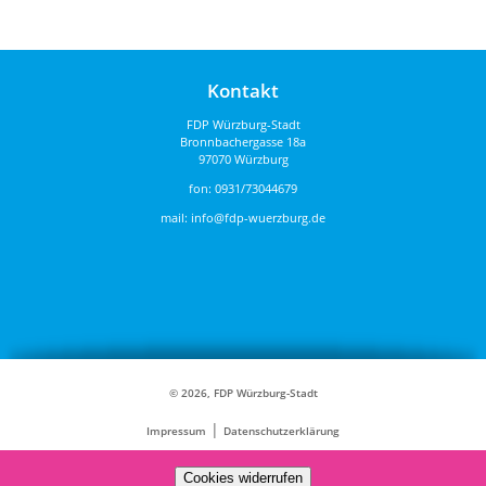
Kontakt
FDP Würzburg-Stadt
Bronnbachergasse 18a
97070 Würzburg
fon:
0931/73044679
mail:
info@fdp-wuerzburg.de
© 2026, FDP Würzburg-Stadt
|
Impressum
Datenschutzerklärung
Cookies widerrufen