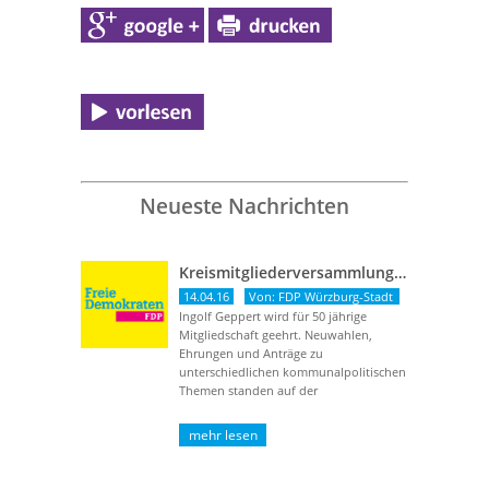
Neueste Nachrichten
Kreismitgliederversammlung vom 13. April 2016
14.04.16
Von: FDP Würzburg-Stadt
Ingolf Geppert wird für 50 jährige
Mitgliedschaft geehrt. Neuwahlen,
Ehrungen und Anträge zu
unterschiedlichen kommunalpolitischen
Themen standen auf der
Tagungsordnung. Herr Ingolf Geppert
wurde für seine ...