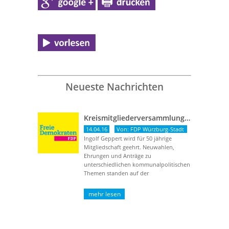
Neueste Nachrichten
Kreismitgliederversammlung vom 13. April 2016
14.04.16
Von: FDP Würzburg-Stadt
Ingolf Geppert wird für 50 jährige
Mitgliedschaft geehrt. Neuwahlen,
Ehrungen und Anträge zu
unterschiedlichen kommunalpolitischen
Themen standen auf der
Tagungsordnung. Herr Ingolf Geppert
wurde für seine ...