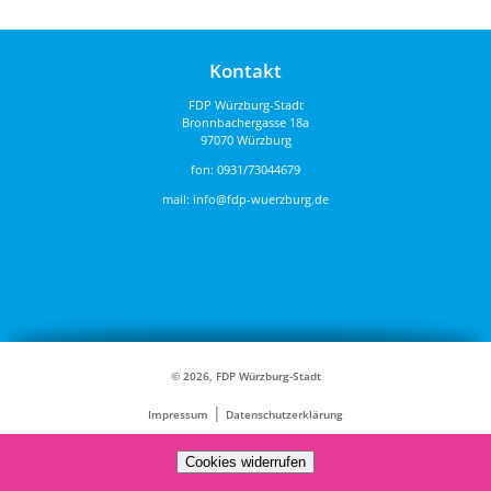
Kontakt
FDP Würzburg-Stadt
Bronnbachergasse 18a
97070 Würzburg
fon:
0931/73044679
mail:
info@fdp-wuerzburg.de
© 2026, FDP Würzburg-Stadt
|
Impressum
Datenschutzerklärung
Cookies widerrufen