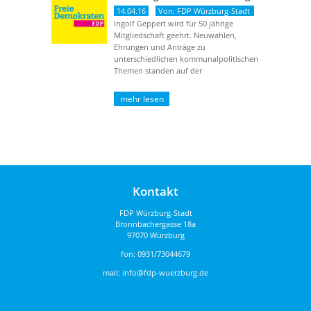
14.04.16
Von: FDP Würzburg-Stadt
Ingolf Geppert wird für 50 jährige
Mitgliedschaft geehrt. Neuwahlen,
Ehrungen und Anträge zu
unterschiedlichen kommunalpolitischen
Themen standen auf der
Tagungsordnung. Herr Ingolf Geppert
wurde für seine ...
Kontakt
FDP Würzburg-Stadt
Bronnbachergasse 18a
97070 Würzburg
fon:
0931/73044679
mail:
info@fdp-wuerzburg.de