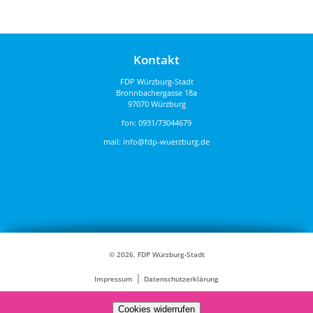
Kontakt
FDP Würzburg-Stadt
Bronnbachergasse 18a
97070 Würzburg
fon:
0931/73044679
mail:
info@fdp-wuerzburg.de
© 2026, FDP Würzburg-Stadt
|
Impressum
Datenschutzerklärung
Cookies widerrufen