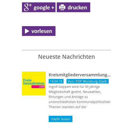
Neueste Nachrichten
Kreismitgliederversammlung vom 13. April 2016
14.04.16
Von: FDP Würzburg-Stadt
Ingolf Geppert wird für 50 jährige
Mitgliedschaft geehrt. Neuwahlen,
Ehrungen und Anträge zu
unterschiedlichen kommunalpolitischen
Themen standen auf der
Tagungsordnung. Herr Ingolf Geppert
wurde für seine ...