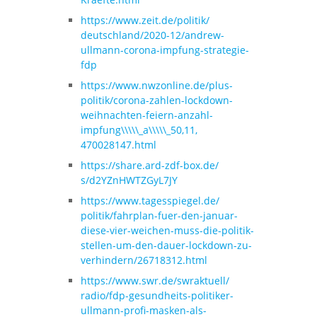
https://www.zeit.de/politik/
deutschland/2020-12/andrew-
ullmann-corona-impfung-
strategie-
fdp
https://www.nwzonline.de/plus-
politik/corona-zahlen-
lockdown-
weihnachten-feiern-
anzahl-
impfung\\\\\_a\\\\\_50,11,
470028147.html
https://share.ard-zdf-box.de/
s/d2YZnHWTZGyL7JY
https://www.tagesspiegel.de/
politik/fahrplan-fuer-den-
januar-
diese-vier-weichen-
muss-die-politik-
stellen-um-
den-dauer-lockdown-zu-
verhindern/26718312.html
https://www.swr.de/swraktuell/
radio/fdp-gesundheits-
politiker-
ullmann-profi-
masken-als-