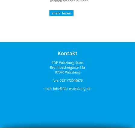
Themen standen auf der
Tagungsordnung. Herr Ingolf Geppert
wurde für seine ...
Kontakt
FDP Würzburg-Stadt
Bronnbachergasse 18a
97070 Würzburg
fon:
0931/73044679
mail:
info@fdp-wuerzburg.de