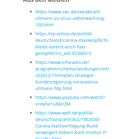
https://www.swr.de/swraktuell/
ullmann-zu-virus-ueberwachung-
100.html
https://rp-online.de/politik/
deutschland/corona-
maskenpflicht-
bleibt-vorerst-
auch-fuer-
geimpfte\\\\\_aid-
55306515
https://www.inforadio.de/
programm/schema/sendungen/int/
202012/19/impfen-strategie-
bundesregierung-coronavirus-
ullmann-fdp.html
https://www.youtube.com/watch?
v=xw5e1u84LQM
https://www.welt.de/politik/
deutschland/article221852030/
Corona-Nachverfolgung-Bund-
verweigert-Robert-Koch-
Institut-IT-
Kraefte.html