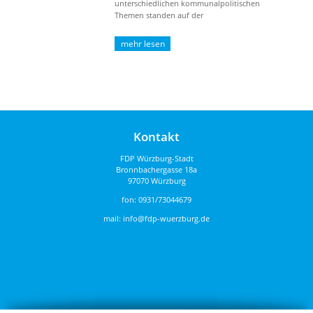
unterschiedlichen kommunalpolitischen
Themen standen auf der
Tagungsordnung. Herr Ingolf Geppert
wurde für seine ...
Kontakt
FDP Würzburg-Stadt
Bronnbachergasse 18a
97070 Würzburg
fon:
0931/73044679
mail:
info@fdp-wuerzburg.de