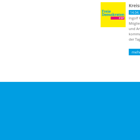
14.04.
Ingolf 
Mitgli
und An
kommun
der Ta
wurde f