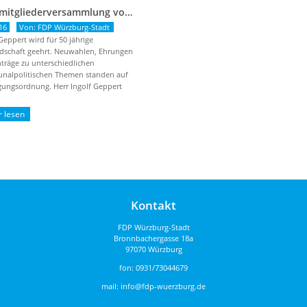
Kreismitgliederversammlung vom 13. April 2016
16
Von: FDP Würzburg-Stadt
Geppert wird für 50 jährige
edschaft geehrt. Neuwahlen, Ehrungen
träge zu unterschiedlichen
alpolitischen Themen standen auf
gungsordnung. Herr Ingolf Geppert
ür seine ...
Kontakt
FDP Würzburg-Stadt
Bronnbachergasse 18a
97070 Würzburg
fon:
0931/73044679
mail:
info@fdp-wuerzburg.de