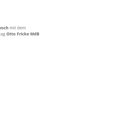
woch
mit dem
stag
Otto Fricke MdB