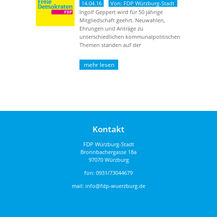
14.04.16
Von: FDP Würzburg-Stadt
Ingolf Geppert wird für 50 jährige
Mitgliedschaft geehrt. Neuwahlen,
Ehrungen und Anträge zu
unterschiedlichen kommunalpolitischen
Themen standen auf der
Tagungsordnung. Herr Ingolf Geppert
wurde für seine ...
Kontakt
FDP Würzburg-Stadt
Bronnbachergasse 18a
97070 Würzburg
fon:
0931/73044679
mail:
info@fdp-wuerzburg.de