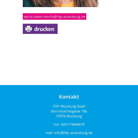
astrid.sader-moritz@fdp-wuerzburg.de
Kontakt
FDP Würzburg-Stadt
Bronnbachergasse 18a
97070 Würzburg
fon:
0931/73044679
mail:
info@fdp-wuerzburg.de