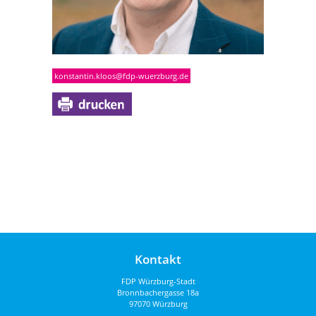
konstantin.kloos@fdp-wuerzburg.de
Kontakt
FDP Würzburg-Stadt
Bronnbachergasse 18a
97070 Würzburg