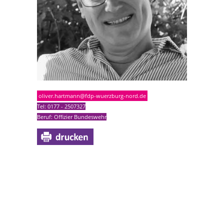
oliver.hartmann@fdp-wuerzburg-nord.de
Tel: 0177 - 2507327
Beruf: Offizier Bundeswehr